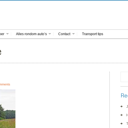
oer
Alles rondom auto’s
Contact
Transport tips
e
mments
Re
J
H
T