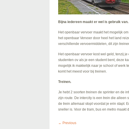
Bijna iedereen maakt er wel is gebruik van
Het openbaar vervoer maakt het mogelijk om 
het openbaar Vervoer door heel het land reiz
verschillende vervoermiddelen, dit zijn trein
Het openbaar vervoer kost wel geld, tenzij j
studenten ov als je een student bent, deze 
mogelijk ik makkelijk naar je school of werk t
komt het meest voor bij treinen.
Treinen.
Je hebt 2 soorten treinen de sprinter en de inte
zijn route. De intercity is een trein die allee
de trein allemaal stopt voordat je erin stapt.
sneller is. Voor de tram, bus en metro maakt di
Post
← Previous