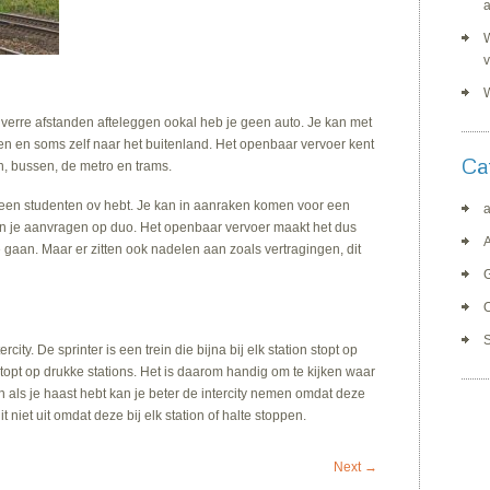
a
W
.
W
verre afstanden afteleggen ookal heb je geen auto. Je kan met
en en soms zelf naar het buitenland. Het openbaar vervoer kent
Ca
en, bussen, de metro en trams.
e een studenten ov hebt. Je kan in aanraken komen voor een
a
kan je aanvragen op duo. Het openbaar vervoer maakt het dus
e gaan. Maar er zitten ook nadelen aan zoals vertragingen, dit
G
S
rcity. De sprinter is een trein die bijna bij elk station stopt op
n stopt op drukke stations. Het is daarom handig om te kijken waar
 En als je haast hebt kan je beter de intercity nemen omdat deze
t niet uit omdat deze bij elk station of halte stoppen.
Next →